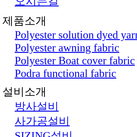
오시는길
제품소개
Polyester solution dyed yar
Polyester awning fabric
Polyester Boat cover fabric
Podra functional fabric
설비소개
방사설비
사가공설비
SIZING설비